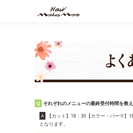
コ
ン
テ
ン
ツ
へ
ス
キ
ッ
プ
それぞれのメニューの最終受付時間を教
【カット】18：30【カラー・パーマ】18:
となります。